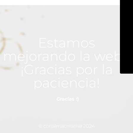
Estamos
mejorando la web...
¡Gracias por la
paciencia!
Gracias :)
© conalmacreativa 2024